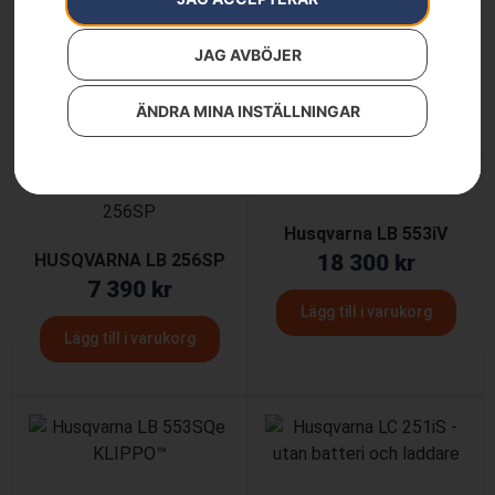
6 790
kr
LB453SQ
12 900
kr
Lägg till i varukorg
JAG AVBÖJER
Lägg till i varukorg
ÄNDRA MINA INSTÄLLNINGAR
Husqvarna LB 553iV
HUSQVARNA LB 256SP
18 300
kr
7 390
kr
Lägg till i varukorg
Lägg till i varukorg