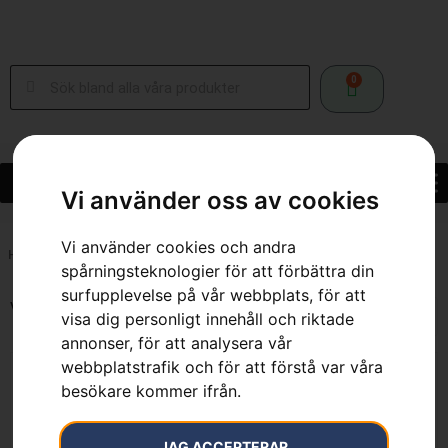
0
Vi använder oss av cookies
Vi använder cookies och andra
Hem
»
1000 m²
spårningsteknologier för att förbättra din
surfupplevelse på vår webbplats, för att
Visar alla 8 resultat
visa dig personligt innehåll och riktade
annonser, för att analysera vår
webbplatstrafik och för att förstå var våra
besökare kommer ifrån.
HUSQVARNA LB 251S
JAG ACCEPTERAR
Husqvarna KLIPPO