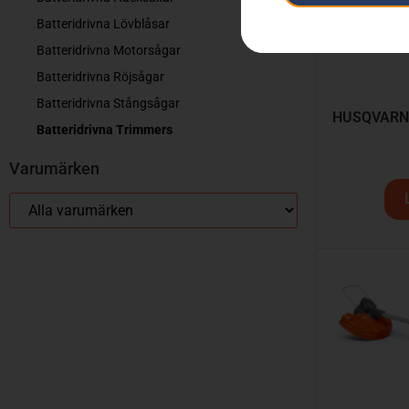
Batteridrivna Lövblåsar
Batteridrivna Motorsågar
Batteridrivna Röjsågar
Batteridrivna Stångsågar
HUSQVARNA 
Batteridrivna Trimmers
Varumärken