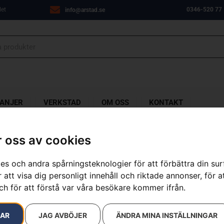
let
0346-520 77
info@arstad.se
ANJER
VERKSTAD
OM OSS
KONTAKT
 oss av cookies
24 resultat
es och andra spårningsteknologier för att förbättra din su
 att visa dig personligt innehåll och riktade annonser, för a
ch för att förstå var våra besökare kommer ifrån.
RAR
JAG AVBÖJER
ÄNDRA MINA INSTÄLLNINGAR