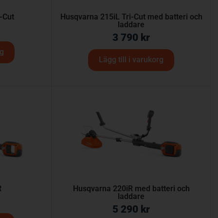
-Cut
Husqvarna 215iL Tri-Cut med batteri och
laddare
3 790
kr
rg
Lägg till i varukorg
R
Husqvarna 220iR med batteri och
laddare
5 290
kr