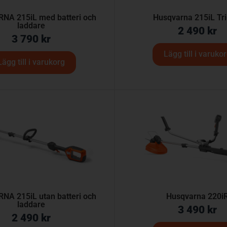
A 215iL med batteri och
Husqvarna 215iL Tri
laddare
2 490
kr
3 790
kr
Lägg till i varuko
Lägg till i varukorg
A 215iL utan batteri och
Husqvarna 220i
laddare
3 490
kr
2 490
kr