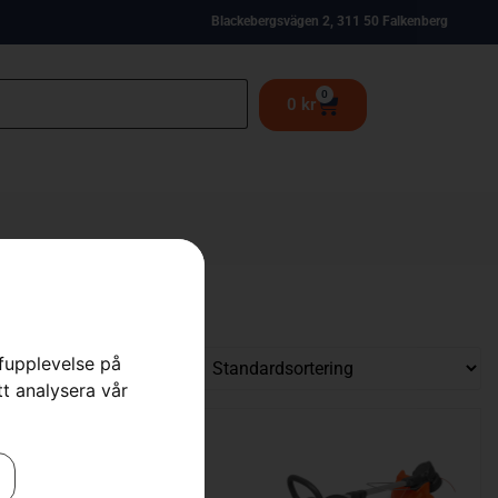
Blackebergsvägen 2, 311 50 Falkenberg
0
0
kr
rfupplevelse på
tt analysera vår