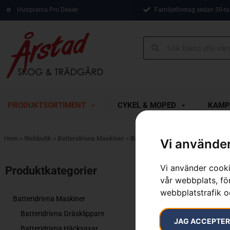
Husqvarna Pro Dealer
Familjeföretag sedan 50-ta
PRODUKTSORTIMENT
CYKEL & MOPED
KAMP
Hem
»
Webbutik
»
Batteridrivna Maskiner
»
Batteridrivna Trimmers
Vi använder
Visar 1–12 av 
Vi använder cooki
Produktkategorier​
vår webbplats, för
webbplatstrafik o
Batteridrivna Maskiner
Batteridrivna Gräsklippare
JAG ACCEPTE
Batteridrivna Häcksaxar