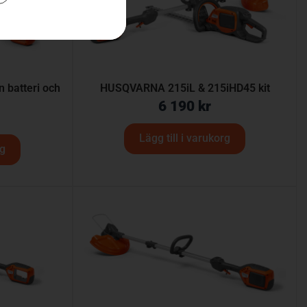
 batteri och
HUSQVARNA 215iL & 215iHD45 kit
6 190
kr
Lägg till i varukorg
rg