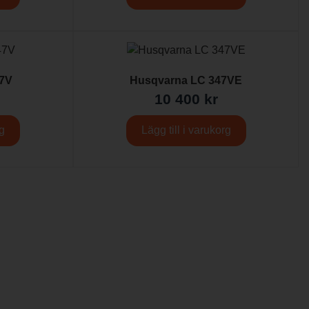
7V
Husqvarna LC 347VE
10 400
kr
rg
Lägg till i varukorg