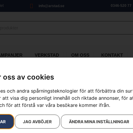
let
0346-520 77
info@arstad.se
AMPANJER
VERKSTAD
OM OSS
KONTAKT
 oss av cookies
14 resultat
es och andra spårningsteknologier för att förbättra din su
 att visa dig personligt innehåll och riktade annonser, för a
ch för att förstå var våra besökare kommer ifrån.
RAR
JAG AVBÖJER
ÄNDRA MINA INSTÄLLNINGAR
usqvarna GX 560
Husqvarna KLIPPO L
10 900
kr
12 900
kr