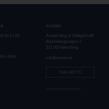
ce
Kontakt
08.00-17.00
Årstad Skog & Trädgård AB
Blackebergsvägen 2
311 50 Falkenberg
441-4844
info@arstad.se
0346-520 77