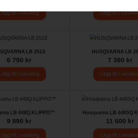
Lägg till i varukorg
Lägg till i varuko
SQVARNA LB 251S
HUSQVARNA LB 2
6 790
kr
7 390
kr
Lägg till i varukorg
Lägg till i varuko
arna LB 448Q KLIPPO™
Husqvarna LB 448SQ 
9 890
kr
11 600
kr
Lägg till i varukorg
Lägg till i varuko