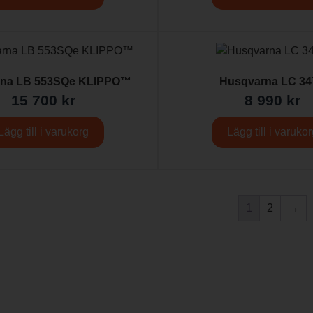
rna LB 553SQe KLIPPO™
Husqvarna LC 34
15 700
kr
8 990
kr
Lägg till i varukorg
Lägg till i varuko
1
2
→