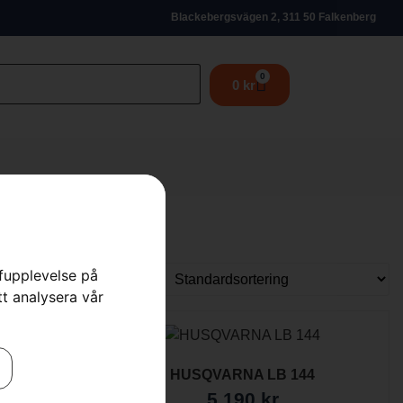
Blackebergsvägen 2, 311 50 Falkenberg
0
0
kr
rfupplevelse på
tt analysera vår
B453SQ
HUSQVARNA LB 144
5 190
kr