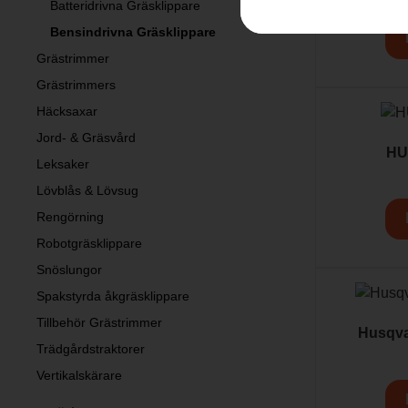
Batteridrivna Gräsklippare
Bensindrivna Gräsklippare
Grästrimmer
Grästrimmers
Häcksaxar
Jord- & Gräsvård
HU
Leksaker
Lövblås & Lövsug
Rengörning
Robotgräsklippare
Snöslungor
Spakstyrda åkgräsklippare
Tillbehör Grästrimmer
Husqv
Trädgårdstraktorer
Vertikalskärare