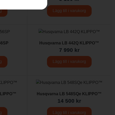
rg
Lägg till i varukorg
56SP
Husqvarna LB 442Q KLIPPO™
7 990
kr
rg
Lägg till i varukorg
KLIPPO™
Husqvarna LB 548SQe KLIPPO™
14 500
kr
rg
Lägg till i varukorg