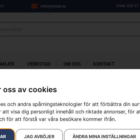
let
0346-520 77
info@arstad.se
ANJER
VERKSTAD
OM OSS
KONTAKT
 oss av cookies
es och andra spårningsteknologier för att förbättra din su
 att visa dig personligt innehåll och riktade annonser, för a
ch för att förstå var våra besökare kommer ifrån.
RAR
JAG AVBÖJER
ÄNDRA MINA INSTÄLLNINGAR