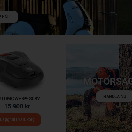
MENT
MOTORSÅ
HANDLA NU
UTOMOWER® 308V
15 900
kr
Lägg till i varukorg