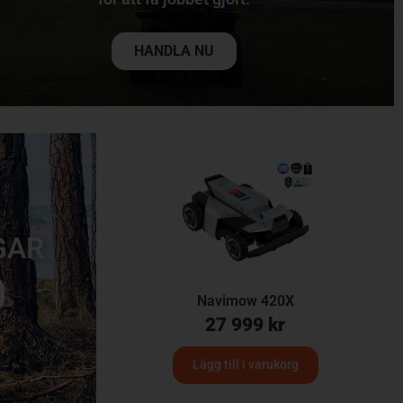
HANDLA NU
GAR
Navimow 420X
27 999
kr
Lägg till i varukorg