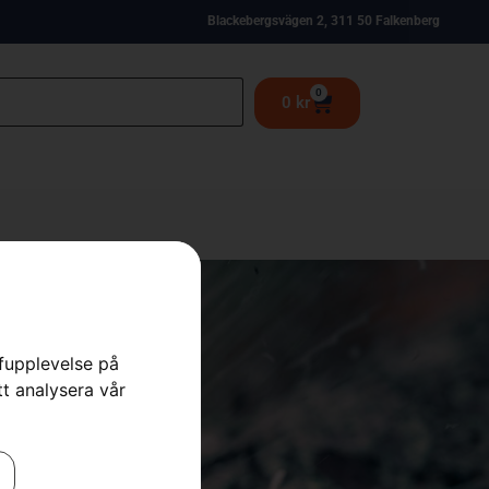
Blackebergsvägen 2, 311 50 Falkenberg
0
0
kr
rfupplevelse på
tt analysera vår