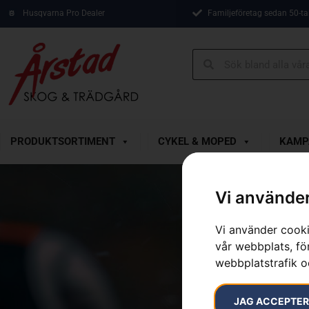
Husqvarna Pro Dealer
Familjeföretag sedan 50-ta
PRODUKTSORTIMENT
CYKEL & MOPED
KAMP
Vi använder
Vi använder cooki
vår webbplats, för
webbplatstrafik o
JAG ACCEPTE