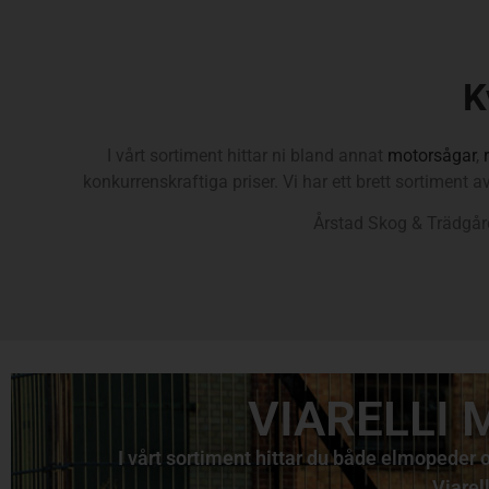
Husqvarn
K
I vårt sortiment hittar ni bland annat
motorsågar
,
Skogs- och
konkurrenskraftiga priser. Vi har ett brett sortiment av
trädgårdsmaskiner
Årstad Skog & Trädgård
Till webbutik
VIARELLI
I vårt sortiment hittar du både elmopeder
Viarell