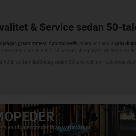
a
valitet & Service sedan 50-tal
röjsågar
,
grästrimmers
,
Automower®
, riders och andra
gräsklipp
 reservdelar och tillbehör. Vi servar och reparerar de flesta märke
 AB är ett familjeföretag sedan 50-talet, och en Husqvarna Aukto
 MOPEDER
 och vanliga mopeder ifrån varumärket
i.