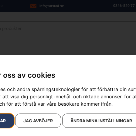
let
0346-520 77
info@arstad.se
ANJER
VERKSTAD
OM OSS
KONTAKT
 oss av cookies
es och andra spårningsteknologier för att förbättra din su
 att visa dig personligt innehåll och riktade annonser, för a
resultat
ch för att förstå var våra besökare kommer ifrån.
KAMPANJ
RAR
JAG AVBÖJER
ÄNDRA MINA INSTÄLLNINGAR