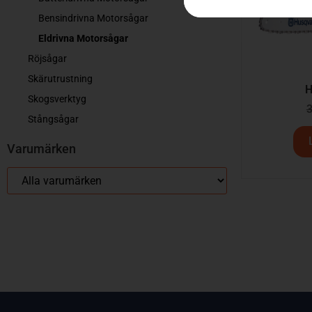
Bensindrivna Motorsågar
Eldrivna Motorsågar
Röjsågar
Skärutrustning
H
Skogsverktyg
Stångsågar
Varumärken