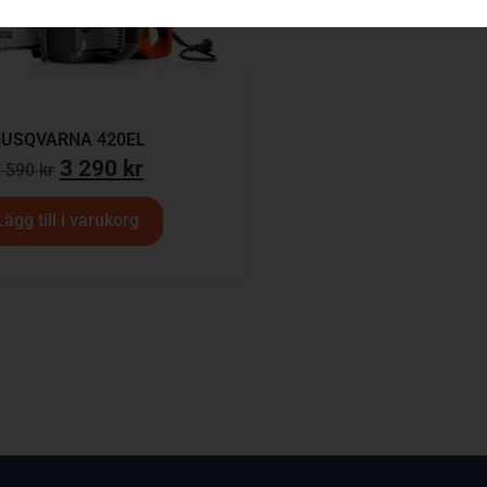
USQVARNA 420EL
3 290
kr
3 590
kr
Lägg till i varukorg