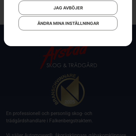
JAG AVBÖJER
ÄNDRA MINA INSTÄLLNINGAR
En professionell och personlig skog- och
trädgårdshandlare i Falkenbergstraktern.
Vi säljer Automower®, åkgräsklippare, gåbakomklippare,