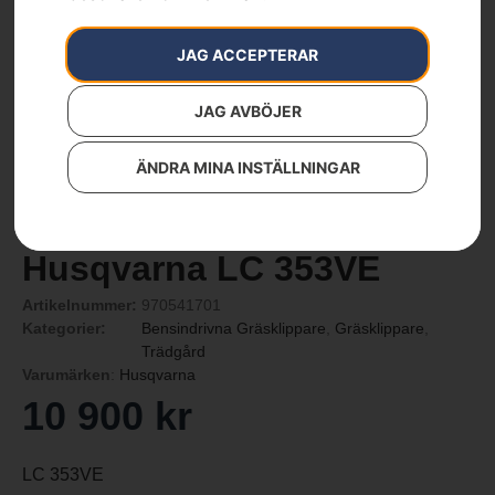
JAG ACCEPTERAR
JAG AVBÖJER
ÄNDRA MINA INSTÄLLNINGAR
Husqvarna LC 353VE
Artikelnummer:
970541701
Kategorier:
Bensindrivna Gräsklippare
,
Gräsklippare
,
Trädgård
Varumärken
:
Husqvarna
10 900
kr
LC 353VE