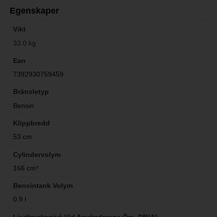
Egenskaper
Vikt
33.0 kg
Ean
7392930759459
Bränsletyp
Bensin
Klippbredd
53 cm
Cylindervolym
166 cm³
Bensintank Volym
0.9 l
Ljudtrycksnivå Vid Användarens Öra, DB(A)