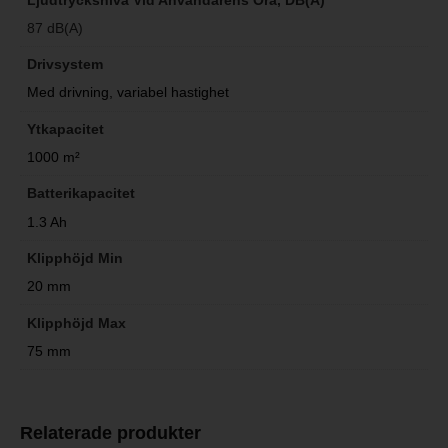
87 dB(A)
Drivsystem
Med drivning, variabel hastighet
Ytkapacitet
1000 m²
Batterikapacitet
1.3 Ah
Klipphöjd Min
20 mm
Klipphöjd Max
75 mm
Relaterade produkter