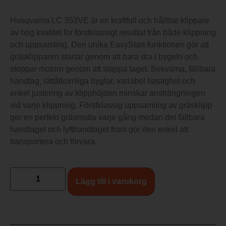
Husqvarna LC 353VE är en kraftfull och hållbar klippare
av hög kvalitet för förstklassigt resultat från både klippning
och uppsamling. Den unika EasyStart-funktionen gör att
gräsklipparen startar genom att bara dra i bygeln och
stoppar motorn genom att släppa taget. Bekväma, fällbara
handtag, lättåtkomliga byglar, variabel hastighet och
enkel justering av klipphöjden minskar ansträngningen
vid varje klippning. Förstklassig uppsamling av gräsklipp
ger en perfekt gräsmatta varje gång medan det fällbara
handtaget och lyfthandtaget fram gör den enkel att
transportera och förvara.
Lägg till i varukorg