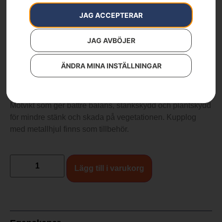
Varumärken
:
Husqvarna
JAG ACCEPTERAR
7 990
kr
JAG AVBÖJER
TF 225
ÄNDRA MINA INSTÄLLNINGAR
En praktisk basjordfräs som är lätt att manövrera. Utrustad
med ett justerbart och fällbart styre samt transporthjul.
Motvikt som ger bättre balans, stänkskydd och plantskydd
för mindre stänk och skada på vegetationen. Kupplog
med metallhjul finns som tillbehör.
Lägg till i varukorg