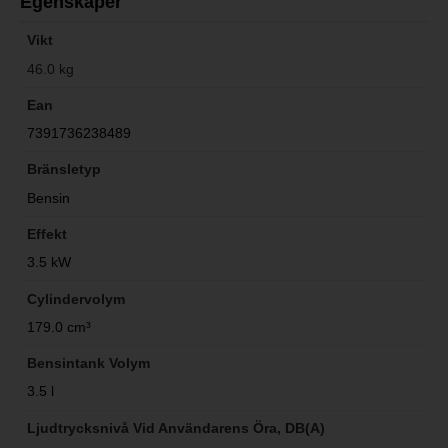
Egenskaper
Vikt
46.0 kg
Ean
7391736238489
Bränsletyp
Bensin
Effekt
3.5 kW
Cylindervolym
179.0 cm³
Bensintank Volym
3.5 l
Ljudtrycksnivå Vid Användarens Öra, DB(A)