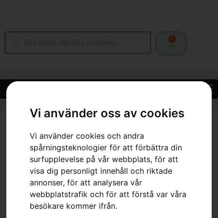
0
Vi använder oss av cookies
Hem
»
Webbutik
»
HUSQVARNA TF 225
Vi använder cookies och andra
spårningsteknologier för att förbättra din
surfupplevelse på vår webbplats, för att
visa dig personligt innehåll och riktade
annonser, för att analysera vår
HUSQVARNA TF 225
webbplatstrafik och för att förstå var våra
Artikelnummer:
967100901
besökare kommer ifrån.
Kategorier:
Jord- & Gräsvård
,
Jordfräsar
,
Trädgård