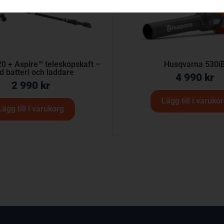
0 + Aspire™ teleskopskaft –
Husqvarna 530i
 batteri och laddare
4 990
kr
2 990
kr
Lägg till i varuko
Lägg till i varukorg