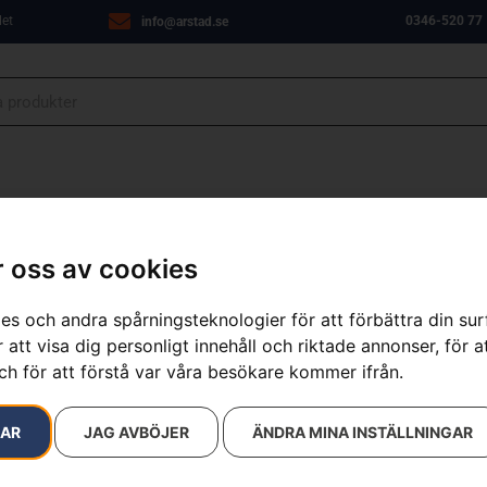
let
0346-520 77
info@arstad.se
ANJER
VERKSTAD
OM OSS
KONTAKT
 oss av cookies
es och andra spårningsteknologier för att förbättra din su
 att visa dig personligt innehåll och riktade annonser, för a
sultat
ch för att förstå var våra besökare kommer ifrån.
RAR
JAG AVBÖJER
ÄNDRA MINA INSTÄLLNINGAR