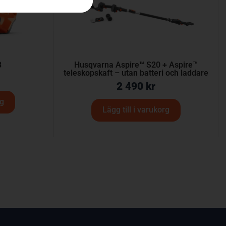
B
Husqvarna Aspire™ S20 + Aspire™
teleskopskaft – utan batteri och laddare
2 490
kr
rg
Lägg till i varukorg