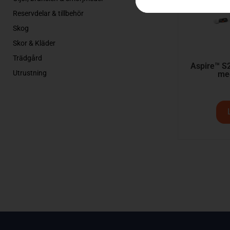
Reservdelar & tillbehör
Skog
Skor & Kläder
Trädgård
Aspire™ S2
Utrustning
med