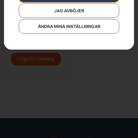
JAG AVBÖJER
ÄNDRA MINA INSTÄLLNINGAR
Husqvarna 435 II
4 990
kr
5 990
kr
Lägg till i varukorg