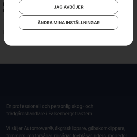
HUSQVARNA 120iTK4-P
JAG AVBÖJER
med batteri och laddare
4 290
kr
ÄNDRA MINA INSTÄLLNINGAR
Lägg till i varukorg
En professionell och personlig skog- och
trädgårdshandlare i Falkenbergstraktern.
Vi säljer Automower®, åkgräsklippare, gåbakomklippare,
trimmers, motorsågar, röjsågar, lövblåsar, riders, mopeder,