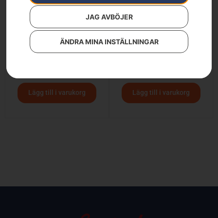
JAG AVBÖJER
ÄNDRA MINA INSTÄLLNINGAR
Spridare
Husqvarna spridare
19 900
kr
21 900
kr
Lägg till i varukorg
Lägg till i varukorg