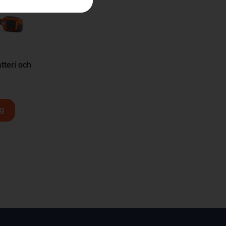
teri och
rg