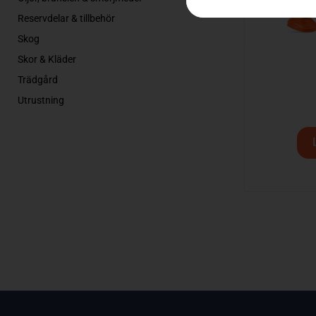
Reservdelar & tillbehör
Skog
Skor & Kläder
Trädgård
Utrustning