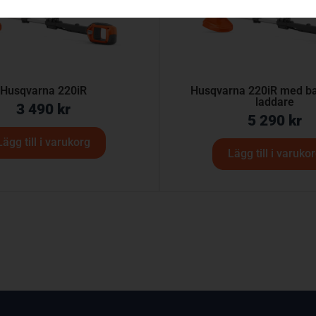
Husqvarna 220iR
Husqvarna 220iR med bat
laddare
3 490
kr
5 290
kr
Lägg till i varukorg
Lägg till i varuko