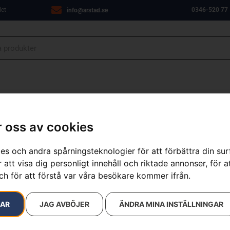
let
0346-520 77
info@arstad.se
ANJER
VERKSTAD
OM OSS
KONTAKT
 oss av cookies
es och andra spårningsteknologier för att förbättra din su
 att visa dig personligt innehåll och riktade annonser, för a
sultat
ch för att förstå var våra besökare kommer ifrån.
RAR
JAG AVBÖJER
ÄNDRA MINA INSTÄLLNINGAR