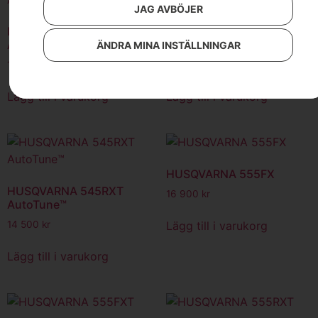
JAG AVBÖJER
HUSQVARNA 545FX
HUSQVARNA 545FXT
AutoTune™
AutoTune™
ÄNDRA MINA INSTÄLLNINGAR
14 500
kr
14 900
kr
Lägg till i varukorg
Lägg till i varukorg
HUSQVARNA 555FX
HUSQVARNA 545RXT
16 900
kr
AutoTune™
Lägg till i varukorg
14 500
kr
Lägg till i varukorg