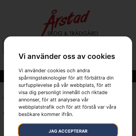
0
Vi använder oss av cookies
Vi använder cookies och andra
spårningsteknologier för att förbättra din
surfupplevelse på vår webbplats, för att
visa dig personligt innehåll och riktade
Hem
»
Balance XB
annonser, för att analysera vår
webbplatstrafik och för att förstå var våra
besökare kommer ifrån.
Visar alla 2 resultat
JAG ACCEPTERAR
KAMPANJ
KAMPANJ