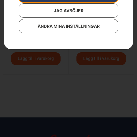
JAG AVBÖJER
ÄNDRA MINA INSTÄLLNINGAR
Husqvarna 525iRXT
Husqvarna 535iRXT
6 490
kr
8 990
kr
7 290
kr
9 990
kr
Lägg till i varukorg
Lägg till i varukorg