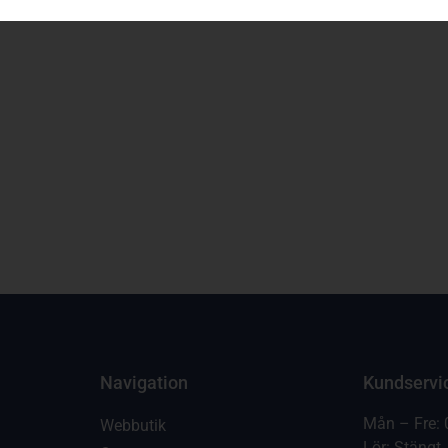
Navigation
Kundservi
Mån – Fre: 
Webbutik
Lör: Stängt