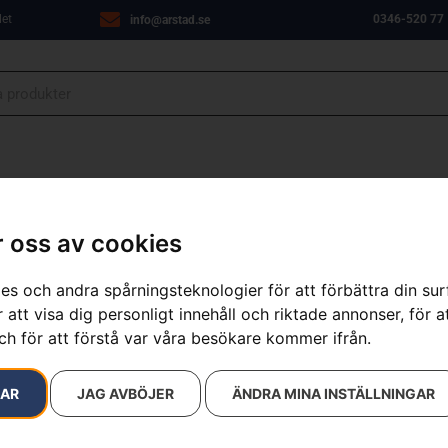
let
0346-520 77
info@arstad.se
ANJER
VERKSTAD
OM OSS
KONTAKT
 oss av cookies
es och andra spårningsteknologier för att förbättra din su
 att visa dig personligt innehåll och riktade annonser, för a
ch för att förstå var våra besökare kommer ifrån.
RAR
JAG AVBÖJER
ÄNDRA MINA INSTÄLLNINGAR