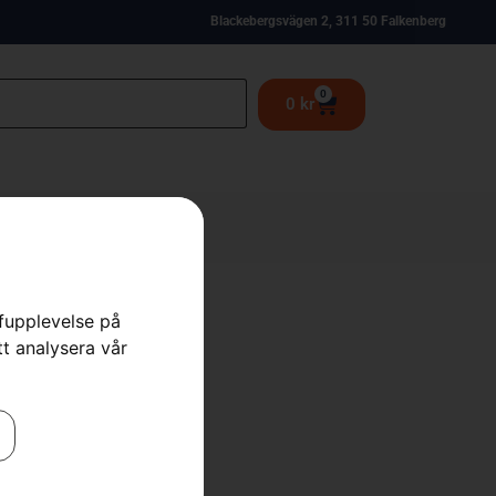
Blackebergsvägen 2, 311 50 Falkenberg
0
0
kr
rfupplevelse på
tt analysera vår