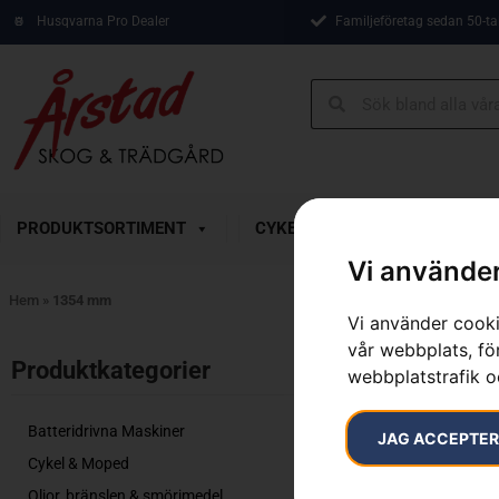
Husqvarna Pro Dealer
Familjeföretag sedan 50-ta
PRODUKTSORTIMENT
CYKEL & MOPED
KAMP
Vi använder
Hem
»
1354 mm
Vi använder cooki
vår webbplats, för
Inga resultat.
Produktkategorier​
webbplatstrafik o
Batteridrivna Maskiner
JAG ACCEPTE
Cykel & Moped
Oljor, bränslen & smörjmedel