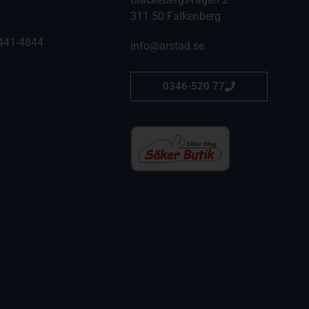
311 50 Falkenberg
441-4844
info@arstad.se
0346-520 77