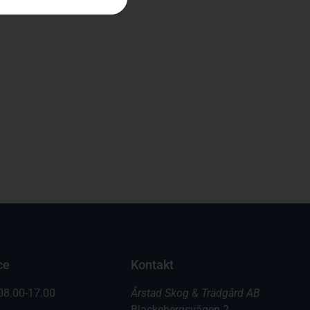
ce
Kontakt
08.00-17.00
Årstad Skog & Trädgård AB
Blackebergsvägen 2