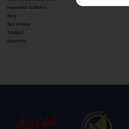
Reservdelar & tillbehör
Skog
Skor & Kläder
Trädgård
Utrustning