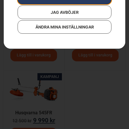
JAG AVBÖJER
ÄNDRA MINA INSTÄLLNINGAR
Husqvarna 336FR
Husqvarna 535iFR
7 990
kr
7 990
kr
8 990
kr
8 990
kr
Lägg till i varukorg
Lägg till i varukorg
KAMPANJ
Husqvarna 545FR
9 990
kr
12 500
kr