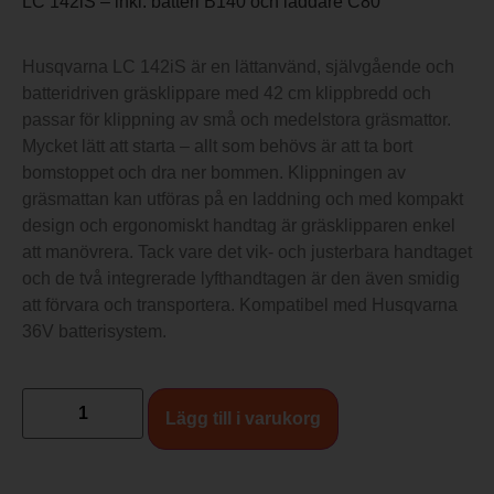
LC 142iS – inkl. batteri B140 och laddare C80
Husqvarna LC 142iS är en lättanvänd, självgående och
batteridriven gräsklippare med 42 cm klippbredd och
passar för klippning av små och medelstora gräsmattor.
Mycket lätt att starta – allt som behövs är att ta bort
bomstoppet och dra ner bommen. Klippningen av
gräsmattan kan utföras på en laddning och med kompakt
design och ergonomiskt handtag är gräsklipparen enkel
att manövrera. Tack vare det vik- och justerbara handtaget
och de två integrerade lyfthandtagen är den även smidig
att förvara och transportera. Kompatibel med Husqvarna
36V batterisystem.
Lägg till i varukorg