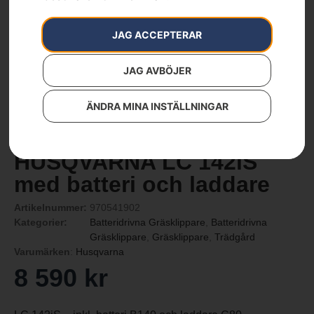
JAG ACCEPTERAR
JAG AVBÖJER
ÄNDRA MINA INSTÄLLNINGAR
HUSQVARNA LC 142iS
med batteri och laddare
Artikelnummer:
970541902
Kategorier:
Batteridrivna Gräsklippare
,
Batteridrivna
Gräsklippare
,
Gräsklippare
,
Trädgård
Varumärken
:
Husqvarna
8 590
kr