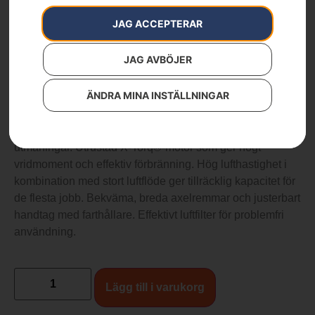
Trädgård
JAG ACCEPTERAR
Varumärken
:
Husqvarna
7 990
kr
JAG AVBÖJER
360BT
ÄNDRA MINA INSTÄLLNINGAR
En kraftfull ryggburen blås utvecklad för att klara tuffa
utmaningar. Utrustad X-Torq®-motor som ger högt
vridmoment och effektiv förbränning. Hög lufthastighet i
kombination med stort luftflöde ger tillräcklig kapacitet för
de flesta jobb. Bekväma, breda axelremmar och justerbart
handtag med farthållare. Effektivt luftfilter för problemfri
användning.
Lägg till i varukorg