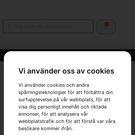
0
Vi använder oss av cookies
Hem
»
Webbutik
»
HUSQVARNA 360BT
Vi använder cookies och andra
spårningsteknologier för att förbättra din
surfupplevelse på vår webbplats, för att
visa dig personligt innehåll och riktade
annonser, för att analysera vår
HUSQVARNA 360BT
webbplatstrafik och för att förstå var våra
Artikelnummer:
967144304
besökare kommer ifrån.
Kategorier:
Bensindrivna Lövblåsar
,
Lövblås & Lövsug
,