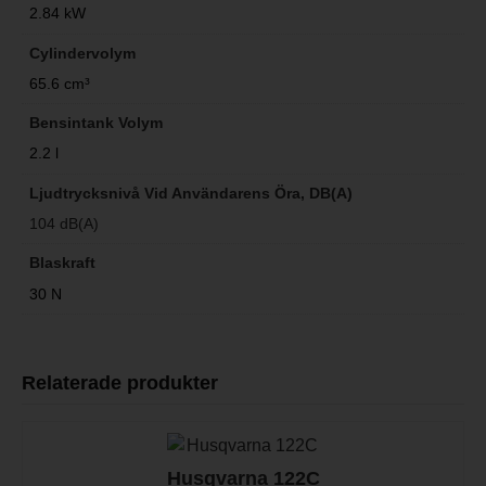
2.84 kW
Cylindervolym
65.6 cm³
Bensintank Volym
2.2 l
Ljudtrycksnivå Vid Användarens Öra, DB(A)
104 dB(A)
Blaskraft
30 N
Relaterade produkter
Husqvarna 122C