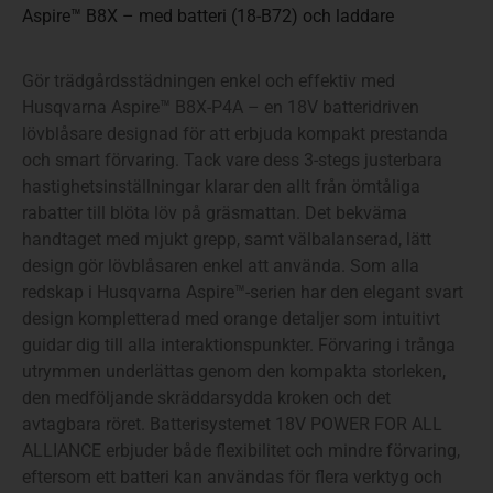
Aspire™ B8X – med batteri (18-B72) och laddare
Gör trädgårdsstädningen enkel och effektiv med
Husqvarna Aspire™ B8X-P4A – en 18V batteridriven
lövblåsare designad för att erbjuda kompakt prestanda
och smart förvaring. Tack vare dess 3-stegs justerbara
hastighetsinställningar klarar den allt från ömtåliga
rabatter till blöta löv på gräsmattan. Det bekväma
handtaget med mjukt grepp, samt välbalanserad, lätt
design gör lövblåsaren enkel att använda. Som alla
redskap i Husqvarna Aspire™-serien har den elegant svart
design kompletterad med orange detaljer som intuitivt
guidar dig till alla interaktionspunkter. Förvaring i trånga
utrymmen underlättas genom den kompakta storleken,
den medföljande skräddarsydda kroken och det
avtagbara röret. Batterisystemet 18V POWER FOR ALL
ALLIANCE erbjuder både flexibilitet och mindre förvaring,
eftersom ett batteri kan användas för flera verktyg och