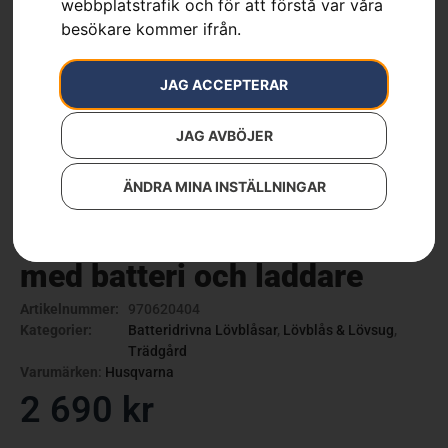
webbplatstrafik och för att förstå var våra
besökare kommer ifrån.
JAG ACCEPTERAR
JAG AVBÖJER
ÄNDRA MINA INSTÄLLNINGAR
Husqvarna Aspire™ B8X –
med batteri och laddare
Artikelnummer:
970620404
Kategorier:
Batteridrivna Lövblåsar
,
Lövblås & Lövsug
,
Trädgård
Varumärken
:
Husqvarna
2 690
kr