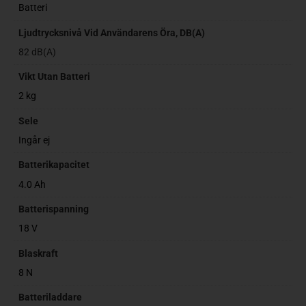
Batteri
Ljudtrycksnivå Vid Användarens Öra, DB(A)
82 dB(A)
Vikt Utan Batteri
2 kg
Sele
Ingår ej
Batterikapacitet
4.0 Ah
Batterispanning
18 V
Blaskraft
8 N
Batteriladdare