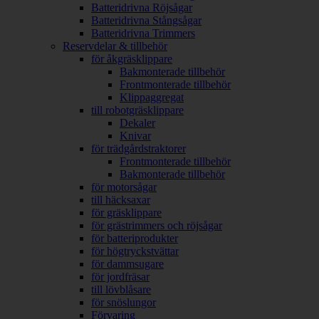
Batteridrivna Röjsågar
Batteridrivna Stångsågar
Batteridrivna Trimmers
Reservdelar & tillbehör
för åkgräsklippare
Bakmonterade tillbehör
Frontmonterade tillbehör
Klippaggregat
till robotgräsklippare
Dekaler
Knivar
för trädgårdstraktorer
Frontmonterade tillbehör
Bakmonterade tillbehör
för motorsågar
till häcksaxar
för gräsklippare
för grästrimmers och röjsågar
för batteriprodukter
för högtryckstvättar
för dammsugare
för jordfräsar
till lövblåsare
för snöslungor
Förvaring