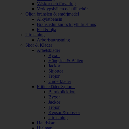
Väskor och förvaring
Verktygsbälten och tillbehör
Oljor, bränslen & smörjmedel
Alkylatbensin
Bränsledunkar och fyllutrustning
Fett & olja
Utrustning
Arboristutrustning
Skor & Kläder
Arbetskläder
Byxor
Hängslen & Bälten
Jackor
Skjortor
Tröjor
Underkläder
Fritidskläder Xplorer
Barnkollektion
Byxor
Jackor
Tröjor
Kepsar & mössor
Utrustning
Handskar
Hjälmar