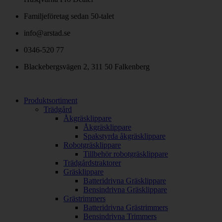
Familjeföretag sedan 50-talet
info@arstad.se
0346-520 77
Blackebergsvägen 2, 311 50 Falkenberg
Produktsortiment
Trädgård
Åkgräsklippare
Åkgräsklippare
Spakstyrda åkgräsklippare
Robotgräsklippare
Tillbehör robotgräsklippare
Trädgårdstraktorer
Gräsklippare
Batteridrivna Gräsklippare
Bensindrivna Gräsklippare
Grästrimmers
Batteridrivna Grästrimmers
Bensindrivna Trimmers