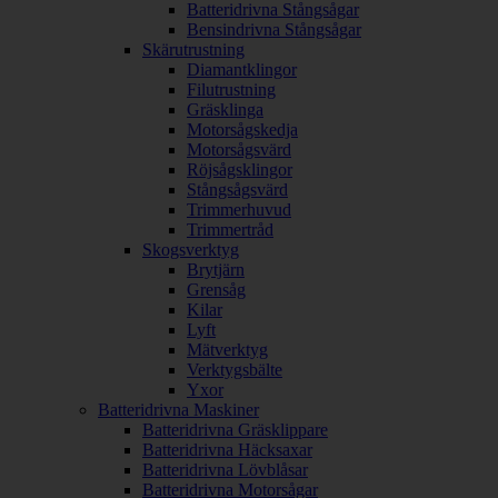
Batteridrivna Stångsågar
Bensindrivna Stångsågar
Skärutrustning
Diamantklingor
Filutrustning
Gräsklinga
Motorsågskedja
Motorsågsvärd
Röjsågsklingor
Stångsågsvärd
Trimmerhuvud
Trimmertråd
Skogsverktyg
Brytjärn
Grensåg
Kilar
Lyft
Mätverktyg
Verktygsbälte
Yxor
Batteridrivna Maskiner
Batteridrivna Gräsklippare
Batteridrivna Häcksaxar
Batteridrivna Lövblåsar
Batteridrivna Motorsågar