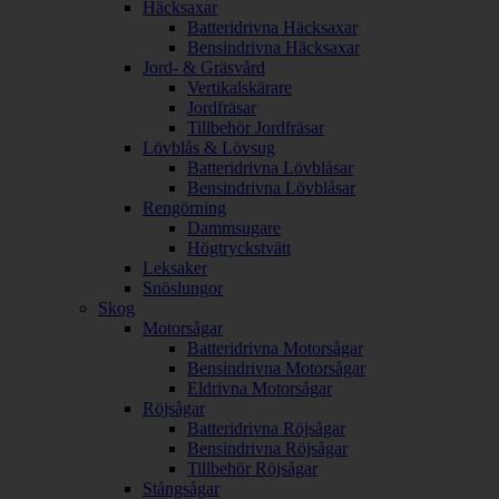
Häcksaxar
Batteridrivna Häcksaxar
Bensindrivna Häcksaxar
Jord- & Gräsvård
Vertikalskärare
Jordfräsar
Tillbehör Jordfräsar
Lövblås & Lövsug
Batteridrivna Lövblåsar
Bensindrivna Lövblåsar
Rengörning
Dammsugare
Högtryckstvätt
Leksaker
Snöslungor
Skog
Motorsågar
Batteridrivna Motorsågar
Bensindrivna Motorsågar
Eldrivna Motorsågar
Röjsågar
Batteridrivna Röjsågar
Bensindrivna Röjsågar
Tillbehör Röjsågar
Stångsågar