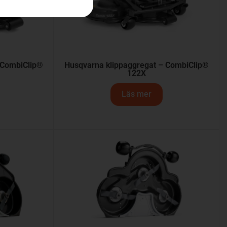
 CombiClip®
Husqvarna klippaggregat – CombiClip®
122X
Läs mer