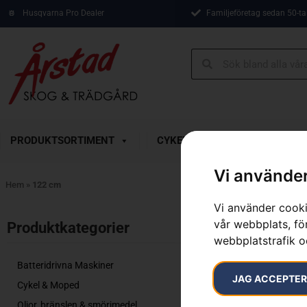
Husqvarna Pro Dealer
Familjeföretag sedan 50-ta
PRODUKTSORTIMENT
CYKEL & MOPED
KAMP
Vi använder
Hem
»
122 cm
Vi använder cooki
Visar alla 6 re
vår webbplats, för
Produktkategorier​
webbplatstrafik o
Batteridrivna Maskiner
JAG ACCEPTE
Cykel & Moped
Oljor, bränslen & smörjmedel