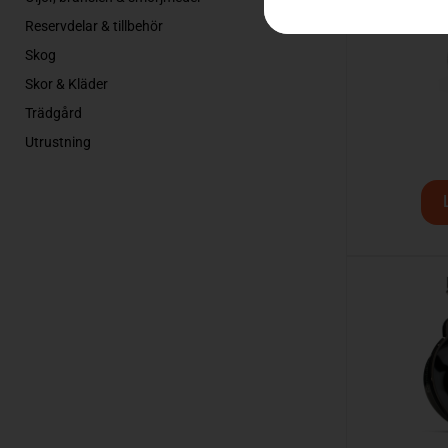
Reservdelar & tillbehör
Skog
Skor & Kläder
Trädgård
Utrustning