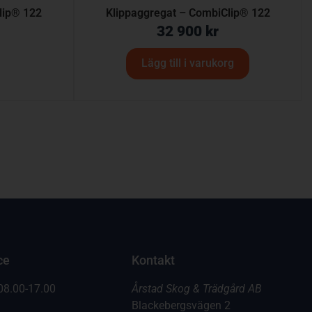
lip® 122
Klippaggregat – CombiClip® 122
32 900
kr
Lägg till i varukorg
ce
Kontakt
08.00-17.00
Årstad Skog & Trädgård AB
Blackebergsvägen 2