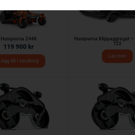
Husqvarna Z448
Husqvarna Klippaggregat –
122
119 900
kr
Läs mer
Lägg till i varukorg