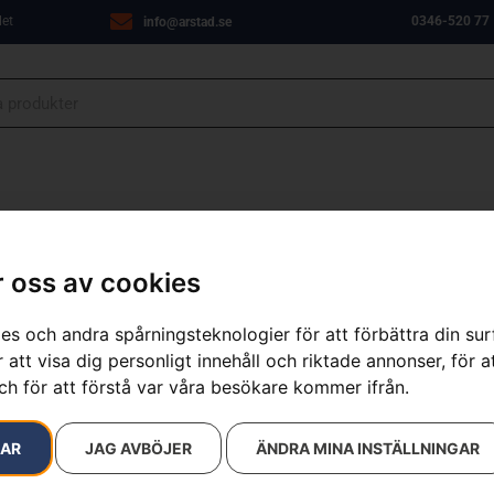
let
0346-520 77
info@arstad.se
ANJER
VERKSTAD
OM OSS
KONTAKT
 oss av cookies
es och andra spårningsteknologier för att förbättra din su
sultat
 att visa dig personligt innehåll och riktade annonser, för a
ch för att förstå var våra besökare kommer ifrån.
RAR
JAG AVBÖJER
ÄNDRA MINA INSTÄLLNINGAR