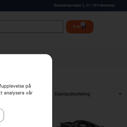
Blackebergsvägen 2, 311 50 Falkenberg
0
0
kr
rfupplevelse på
tt analysera vår