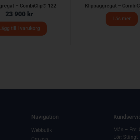
gregat – CombiClip® 122
Klippaggregat – CombiC
23 900
kr
Läs mer
Lägg till i varukorg
Navigation
Kundservi
Mån – Fre: 
Webbutik
Lör: Stängt
Om oss