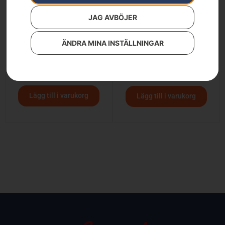
JAG AVBÖJER
ÄNDRA MINA INSTÄLLNINGAR
Husqvarna TC 112
Husqvarna TS 112
34 900
kr
26 900
kr
28 900
kr
Lägg till i varukorg
Lägg till i varukorg