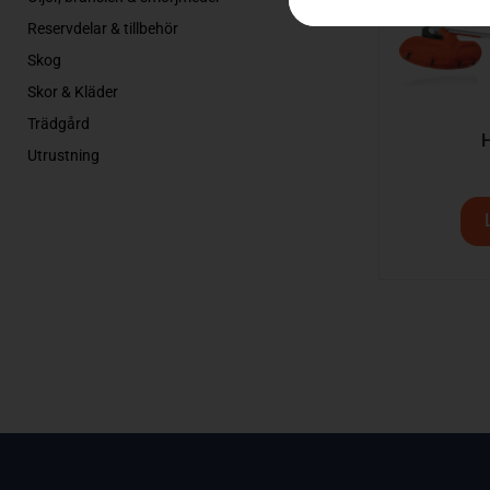
Reservdelar & tillbehör
Skog
Skor & Kläder
Trädgård
Utrustning