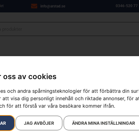
let
0346-520 77
info@arstad.se
ANJER
VERKSTAD
OM OSS
KONTAKT
 oss av cookies
es och andra spårningsteknologier för att förbättra din su
 att visa dig personligt innehåll och riktade annonser, för a
resultat
ch för att förstå var våra besökare kommer ifrån.
RAR
JAG AVBÖJER
ÄNDRA MINA INSTÄLLNINGAR