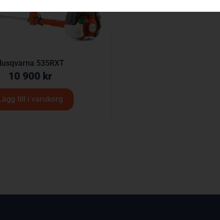
Husqvarna 535RXT
10 900
kr
Lägg till i varukorg