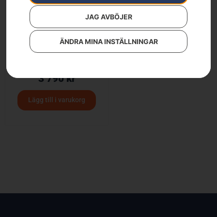
JAG AVBÖJER
ÄNDRA MINA INSTÄLLNINGAR
HUSQVARNA 215iL med
batteri och laddare
3 790
kr
Lägg till i varukorg