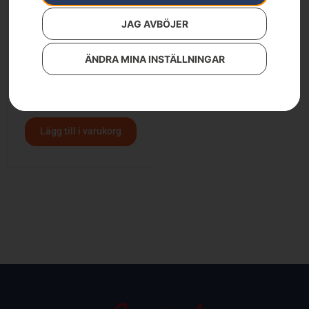
JAG AVBÖJER
ÄNDRA MINA INSTÄLLNINGAR
HUSQVARNA ST 427
38 900
kr
Lägg till i varukorg