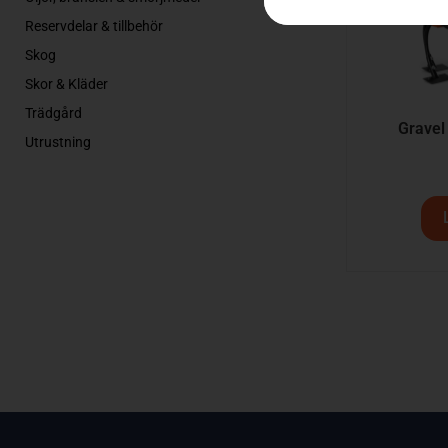
Reservdelar & tillbehör
Skog
Skor & Kläder
Trädgård
Gravel
Utrustning