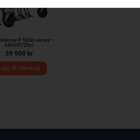
 Harrow P 500D-series –
ARGH5125v1
29 900
kr
Lägg till i varukorg