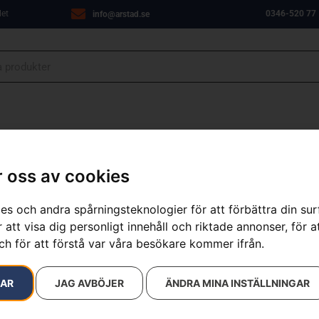
let
0346-520 77
info@arstad.se
ANJER
VERKSTAD
OM OSS
KONTAKT
 oss av cookies
es och andra spårningsteknologier för att förbättra din su
 att visa dig personligt innehåll och riktade annonser, för a
resultat
ch för att förstå var våra besökare kommer ifrån.
RAR
JAG AVBÖJER
ÄNDRA MINA INSTÄLLNINGAR