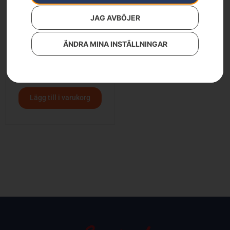
JAG AVBÖJER
ÄNDRA MINA INSTÄLLNINGAR
HUSQVARNA R 214C
54 500
kr
Lägg till i varukorg