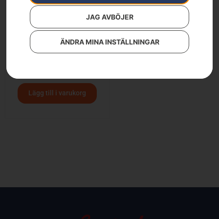
JAG AVBÖJER
ÄNDRA MINA INSTÄLLNINGAR
Häcksax
1 590
kr
Lägg till i varukorg