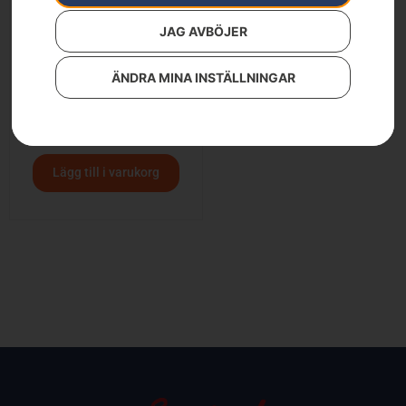
JAG AVBÖJER
ÄNDRA MINA INSTÄLLNINGAR
Husqvarna 525HE4
12 500
kr
Lägg till i varukorg