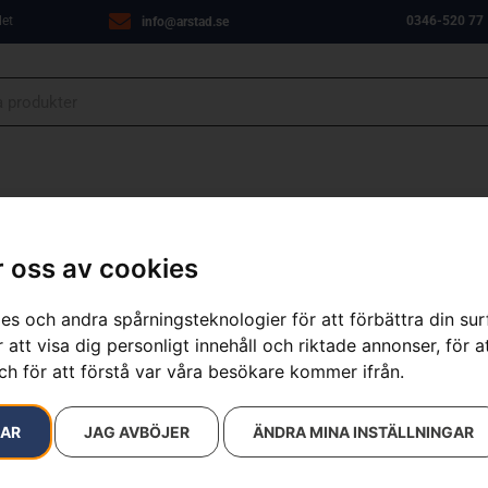
let
0346-520 77
info@arstad.se
ANJER
VERKSTAD
OM OSS
KONTAKT
 oss av cookies
es och andra spårningsteknologier för att förbättra din su
 att visa dig personligt innehåll och riktade annonser, för a
resultat
ch för att förstå var våra besökare kommer ifrån.
RAR
JAG AVBÖJER
ÄNDRA MINA INSTÄLLNINGAR