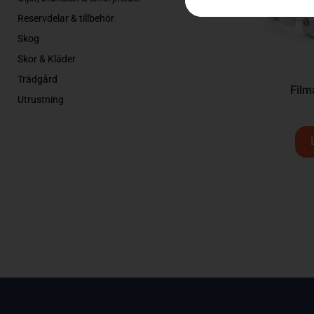
Reservdelar & tillbehör
Skog
Skor & Kläder
Trädgård
Film
Utrustning