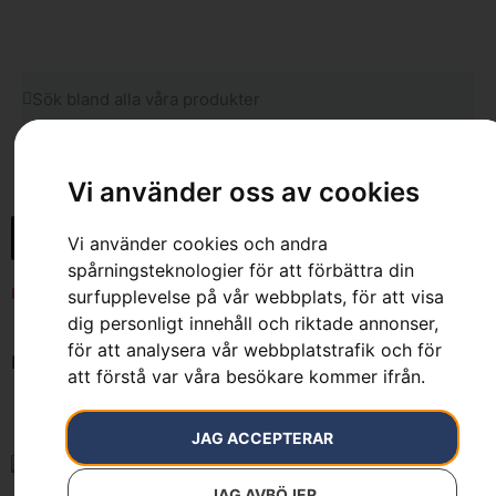
0
Vi använder oss av cookies
Vi använder cookies och andra
spårningsteknologier för att förbättra din
Hem
»
7391883079386
surfupplevelse på vår webbplats, för att visa
dig personligt innehåll och riktade annonser,
för att analysera vår webbplatstrafik och för
Endast ett sökresultat
att förstå var våra besökare kommer ifrån.
JAG ACCEPTERAR
JAG AVBÖJER