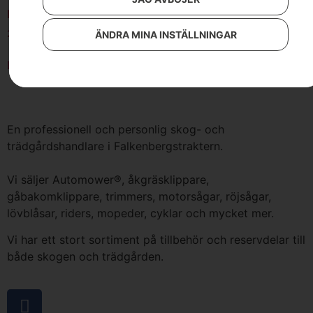
Enkelsele
219
kr
ÄNDRA MINA INSTÄLLNINGAR
Lägg till i varukorg
En professionell och personlig skog- och
trädgårdshandlare i Falkenbergstraktern.
Vi säljer Automower®, åkgräsklippare,
gåbakomklippare, trimmers, motorsågar, röjsågar,
lövblåsar, riders, mopeder, cyklar och mycket mer.
Vi har ett stort sortiment på tillbehör och reservdelar till
både skogen och trädgården.