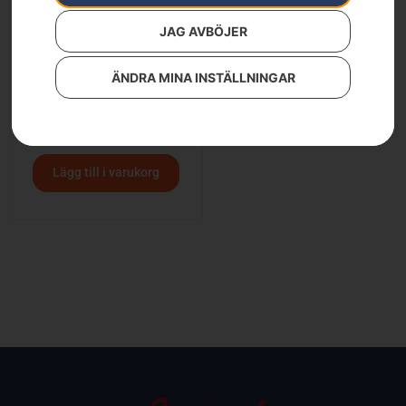
JAG AVBÖJER
ÄNDRA MINA INSTÄLLNINGAR
Hygiensats FM-Radio
149
kr
Lägg till i varukorg