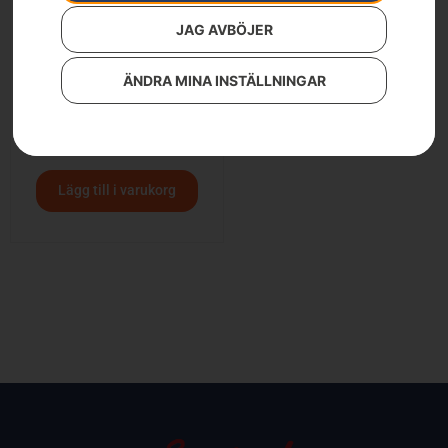
JAG AVBÖJER
ÄNDRA MINA INSTÄLLNINGAR
HUSQVARNA 130
3 190
kr
Lägg till i varukorg