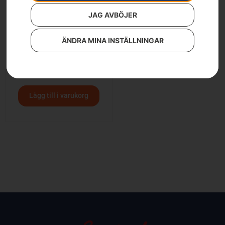
JAG AVBÖJER
ÄNDRA MINA INSTÄLLNINGAR
Husqvarna snöblad
6 790
kr
Lägg till i varukorg