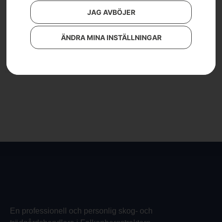
Husqvarna
JAG AVBÖJER
Automower® 560
EPOS®
ÄNDRA MINA INSTÄLLNINGAR
Läs mer
En professionell och personlig skog- och