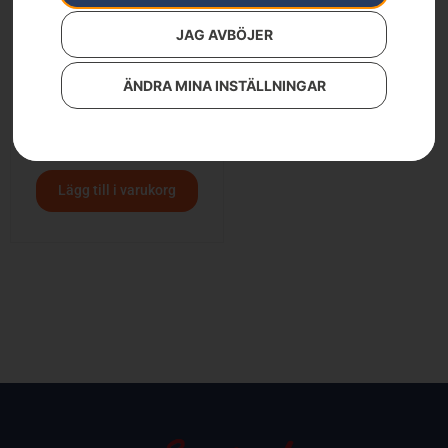
JAG AVBÖJER
ÄNDRA MINA INSTÄLLNINGAR
Husqvarna slaghack
104 900
kr
Lägg till i varukorg