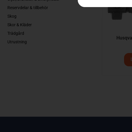
Reservdelar & tillbehör
Skog
Skor & Kläder
Trädgård
Husqva
Utrustning