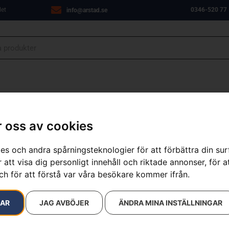
let
0346-520 77
info@arstad.se
ANJER
VERKSTAD
OM OSS
KONTAKT
 oss av cookies
es och andra spårningsteknologier för att förbättra din su
 att visa dig personligt innehåll och riktade annonser, för a
resultat
ch för att förstå var våra besökare kommer ifrån.
RAR
JAG AVBÖJER
ÄNDRA MINA INSTÄLLNINGAR