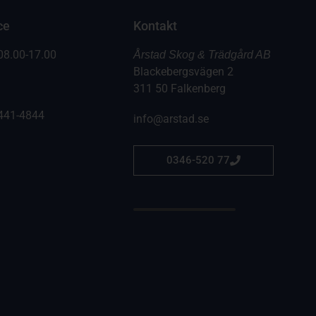
ce
Kontakt
08.00-17.00
Årstad Skog & Trädgård AB
Blackebergsvägen 2
311 50 Falkenberg
441-4844
info@arstad.se
0346-520 77