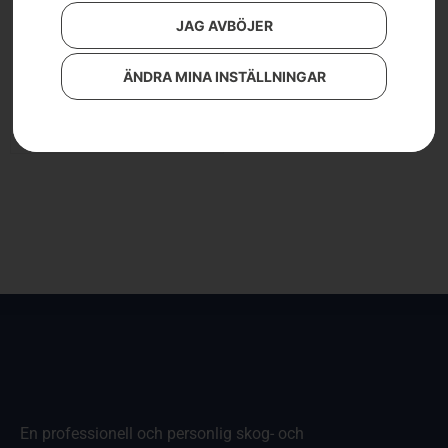
JAG AVBÖJER
Husqvarna
Klippaggregat – R137
ÄNDRA MINA INSTÄLLNINGAR
Läs mer
En professionell och personlig skog- och