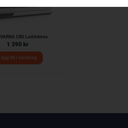
VARNA C80 Laddskena
1 390
kr
Lägg till i varukorg