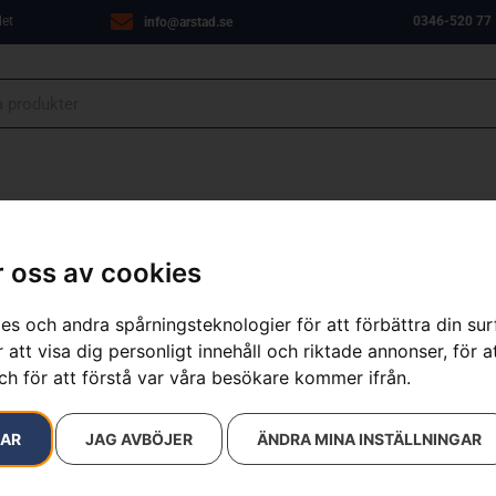
let
0346-520 77
info@arstad.se
ANJER
VERKSTAD
OM OSS
KONTAKT
 oss av cookies
es och andra spårningsteknologier för att förbättra din su
 att visa dig personligt innehåll och riktade annonser, för a
resultat
ch för att förstå var våra besökare kommer ifrån.
RAR
JAG AVBÖJER
ÄNDRA MINA INSTÄLLNINGAR