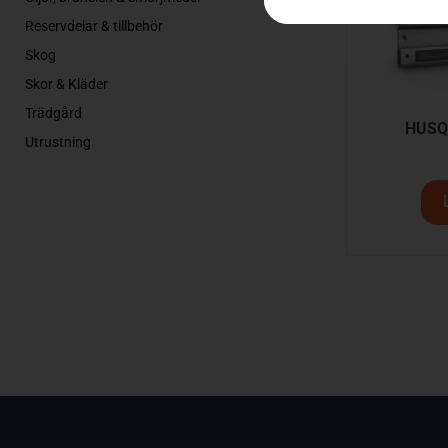
Reservdelar & tillbehör
Skog
Skor & Kläder
Trädgård
HUSQ
Utrustning