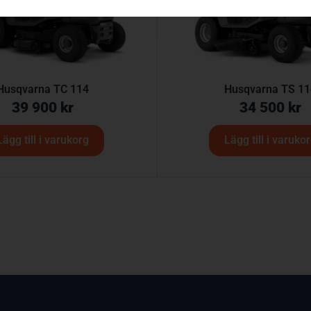
Husqvarna TC 114
Husqvarna TS 11
39 900
kr
34 500
kr
Lägg till i varukorg
Lägg till i varuko