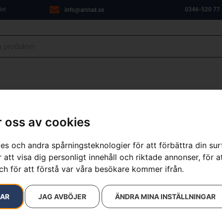
let
0346-520 77
info@arstad.se
ANJER
VERKSTAD
OM OSS
KONTAKT
 oss av cookies
es och andra spårningsteknologier för att förbättra din su
 att visa dig personligt innehåll och riktade annonser, för a
sultat
ch för att förstå var våra besökare kommer ifrån.
RAR
JAG AVBÖJER
ÄNDRA MINA INSTÄLLNINGAR