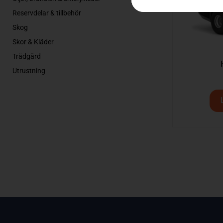
Reservdelar & tillbehör
Skog
Skor & Kläder
Trädgård
Utrustning