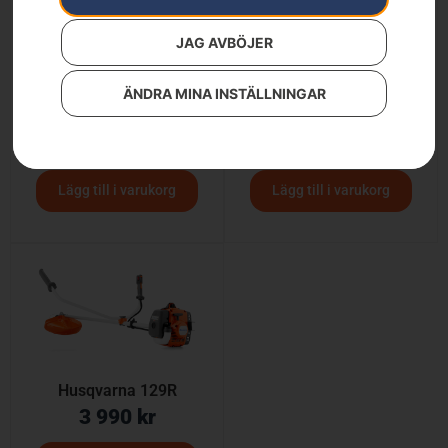
JAG AVBÖJER
ÄNDRA MINA INSTÄLLNINGAR
HUSQVARNA 129C
HUSQVARNA 129LK
2 990
kr
3 590
kr
Lägg till i varukorg
Lägg till i varukorg
Husqvarna 129R
3 990
kr