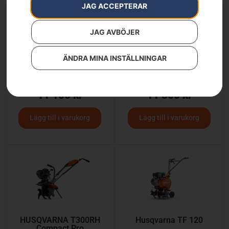
JAG ACCEPTERAR
JAG AVBÖJER
ÄNDRA MINA INSTÄLLNINGAR
Husqvarna® 545 Mark II
Husqvarna ST 124
11 100
kr
11 500
kr
Lägg till i varukorg
Lägg till i varukorg
HUSQVARNA T300RH
Husqvarna TF 120
Compact Pro