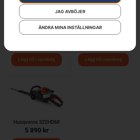
JAG AVBÖJER
ÄNDRA MINA INSTÄLLNINGAR
Husqvarna 122HD60
Husqvarna 122R
4 190
kr
3 190
kr
Lägg till i varukorg
Lägg till i varukorg
Husqvarna 322HD60
5 890
kr