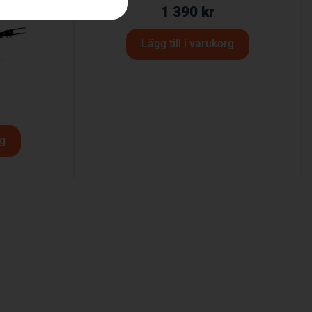
1 390
kr
Lägg till i varukorg
rg