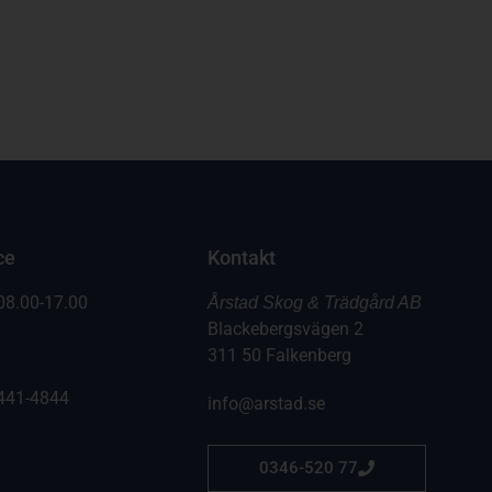
ce
Kontakt
08.00-17.00
Årstad Skog & Trädgård AB
Blackebergsvägen 2
311 50 Falkenberg
441-4844
info@arstad.se
0346-520 77