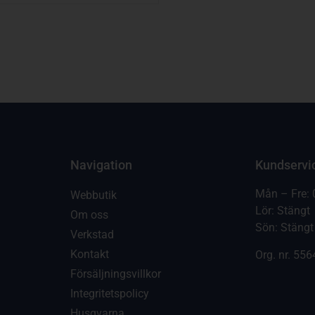
Navigation
Kundservi
Mån – Fre: 
Webbutik
Lör: Stängt
Om oss
Sön: Stängt
Verkstad
Kontakt
Org. nr.
556
Försäljningsvillkor
Integritetspolicy
Husqvarna