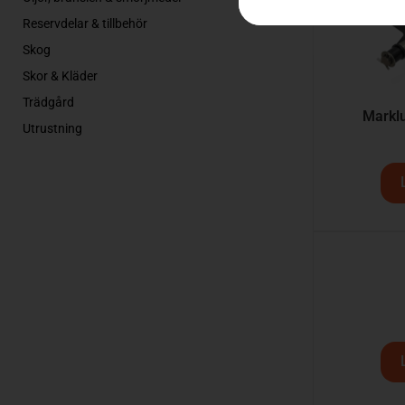
Reservdelar & tillbehör
Skog
Skor & Kläder
Trädgård
Marklu
Utrustning