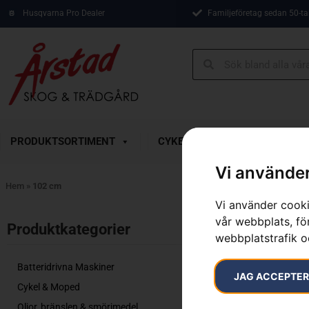
Husqvarna Pro Dealer
Familjeföretag sedan 50-ta
PRODUKTSORTIMENT
CYKEL & MOPED
KAMP
Vi använder
Hem
»
102 cm
Vi använder cooki
vår webbplats, för
Visar alla 4 re
Produktkategorier​
webbplatstrafik o
Batteridrivna Maskiner
JAG ACCEPTE
Cykel & Moped
Oljor, bränslen & smörjmedel