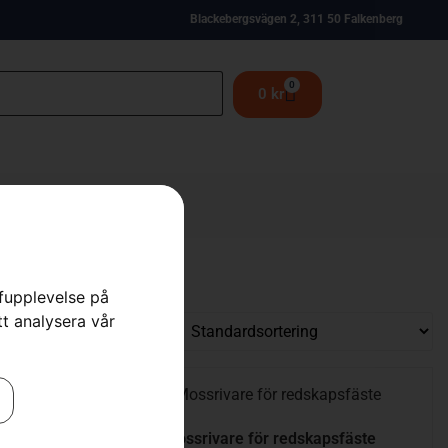
Blackebergsvägen 2, 311 50 Falkenberg
0
0
kr
rfupplevelse på
tt analysera vår
Mossrivare för redskapsfäste