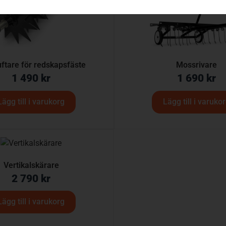
ftare för redskapsfäste
Mossrivare
1 490
kr
1 690
kr
Lägg till i varukorg
Lägg till i varuko
Vertikalskärare
2 790
kr
Lägg till i varukorg