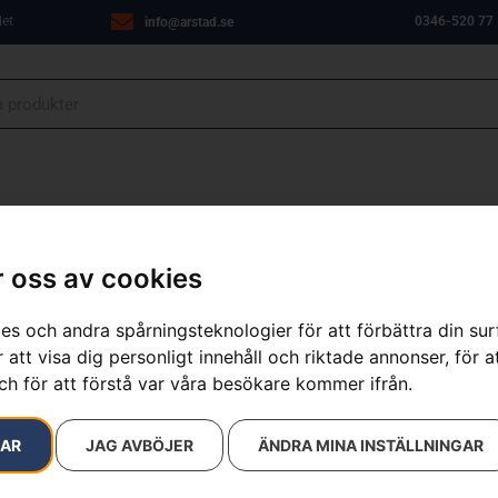
let
0346-520 77
info@arstad.se
ANJER
VERKSTAD
OM OSS
KONTAKT
 oss av cookies
es och andra spårningsteknologier för att förbättra din su
 att visa dig personligt innehåll och riktade annonser, för a
sultat
ch för att förstå var våra besökare kommer ifrån.
RAR
JAG AVBÖJER
ÄNDRA MINA INSTÄLLNINGAR