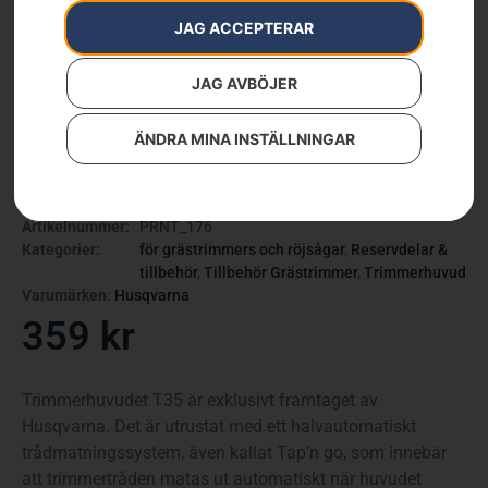
JAG ACCEPTERAR
JAG AVBÖJER
ÄNDRA MINA INSTÄLLNINGAR
Trimmerhuvud T35
Artikelnummer:
PRNT_176
Kategorier:
för grästrimmers och röjsågar
,
Reservdelar &
tillbehör
,
Tillbehör Grästrimmer
,
Trimmerhuvud
Varumärken
:
Husqvarna
359
kr
Trimmerhuvudet T35 är exklusivt framtaget av
Husqvarna. Det är utrustat med ett halvautomatiskt
trådmatningssystem, även kallat Tap’n go, som innebär
att trimmertråden matas ut automatiskt när huvudet