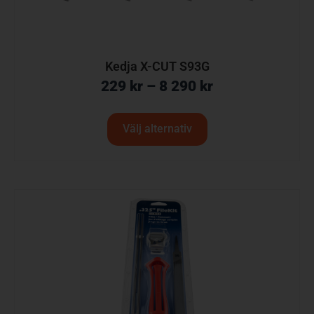
Kedja X-CUT S93G
229
kr
–
8 290
kr
Välj alternativ