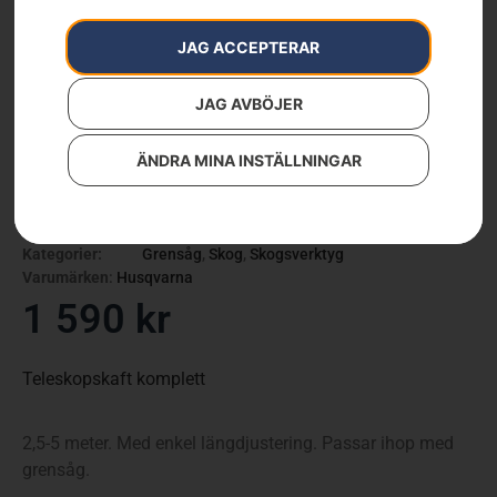
JAG ACCEPTERAR
JAG AVBÖJER
ÄNDRA MINA INSTÄLLNINGAR
Teleskopiskt skaft
Artikelnummer:
502427301
Kategorier:
Grensåg
,
Skog
,
Skogsverktyg
Varumärken
:
Husqvarna
1 590
kr
Teleskopskaft komplett
2,5-5 meter. Med enkel längdjustering. Passar ihop med
grensåg.