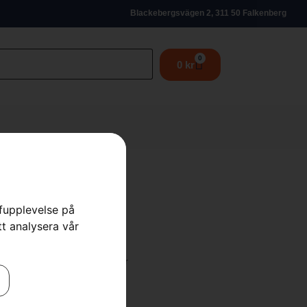
Blackebergsvägen 2, 311 50 Falkenberg
0
0
kr
rfupplevelse på
tt analysera vår
dukter
,
Reservdelar & tillbehör