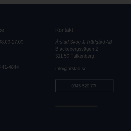
ce
Kontakt
08.00-17.00
Årstad Skog & Trädgård AB
Blackebergsvägen 2
311 50 Falkenberg
441-4844
info@arstad.se
0346-520 77