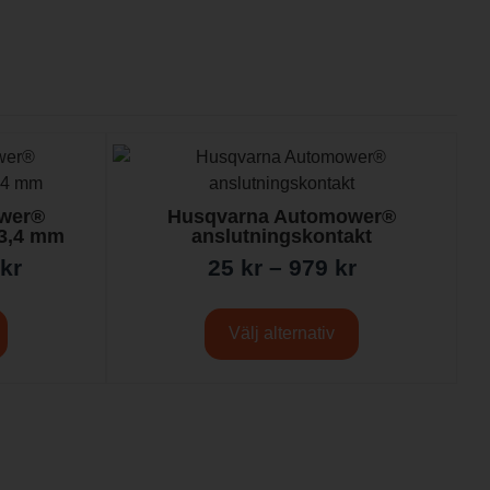
wer®
Husqvarna Automower®
Ø3,4 mm
anslutningskontakt
kr
25
kr
–
979
kr
Välj alternativ