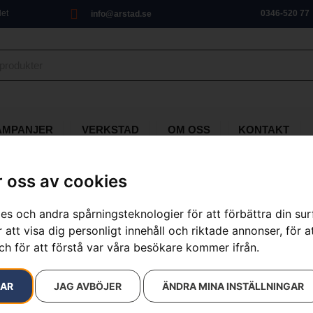
let
0346-520 77
info@arstad.se
AMPANJER
VERKSTAD
OM OSS
KONTAKT
 oss av cookies
es och andra spårningsteknologier för att förbättra din su
Sele
 att visa dig personligt innehåll och riktade annonser, för a
ch för att förstå var våra besökare kommer ifrån.
Artikelnummer:
582909001
Kategorier:
för batteripro
Varumärken
:
Husqvarna
RAR
JAG AVBÖJER
ÄNDRA MINA INSTÄLLNINGAR
1 590
kr