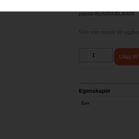
passar BLi520X/BLi940X
Sele som passar till ryggbur
Lägg till
Egenskaper
Ean