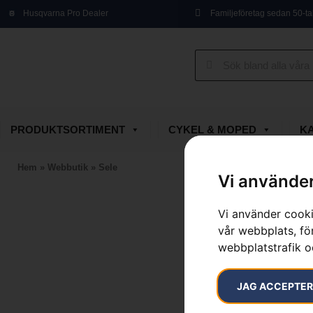
Husqvarna Pro Dealer
Familjeföretag sedan 50-ta
PRODUKTSORTIMENT
CYKEL & MOPED
K
Hem
»
Webbutik
»
Sele
Vi använder
Vi använder cooki
vår webbplats, för
webbplatstrafik o
JAG ACCEPTE