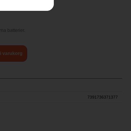
na batterier.
 i varukorg
7391736371377