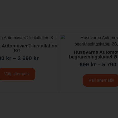
 Automower® Installation
Kit
Husqvarna Automo
begränsningskabel 
90
kr
–
2 690
kr
699
kr
–
5 790
Välj alternativ
Välj alternativ