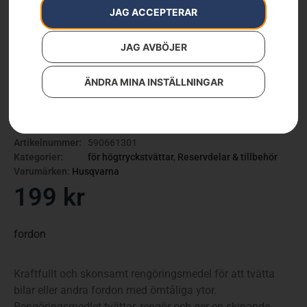
JAG ACCEPTERAR
JAG AVBÖJER
ÄNDRA MINA INSTÄLLNINGAR
Rengöringsmedel – fordon
Artikelnummer:
590661301
Kategorier:
för högtryckstvättar
,
Reservdelar & tillbehör
Varumärken
:
Husqvarna
199
kr
fordon
Kraftfullt och skonsamt rengöringsmedel för att tvätta
bilar eller andra fordon med ömtåliga ytor.
Rengöringsmedlet tvättar, rengör och ger en skinande