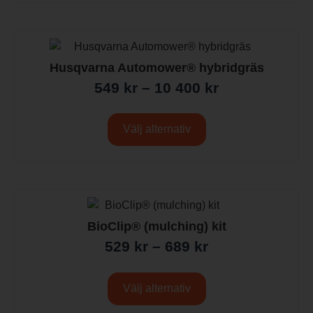
Husqvarna Automower® hybridgräs
549
kr
–
10 400
kr
Välj alternativ
BioClip® (mulching) kit
529
kr
–
689
kr
Välj alternativ